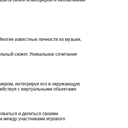
Многие известные личности из музыки,
ельный сюжет. Уникальное сочетание
миром, интегрируя его в окружающую
ействуя с виртуальными объектами.
оваться и делиться своими
м между участниками игрового