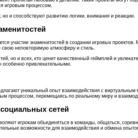
ся игровым процессом.
 но и способствуют развитию логики, внимания и реакции.
аменитостей
тся участие знаменитостей в создании игровых проектов. 
я свою неповторимую атмосферу и стиль.
ей, но и всех, кто ценит качественный геймплей и увлекат
ты особенно привлекательными.
длагают уникальный опыт взаимодействия с виртуальным 
овым процессом, перемещаясь по реальному миру и взаимод
 социальных сетей
воляют игрокам объединяться в команды, общаться, соревн
ительные возможности для взаимодействия и обмена опыто