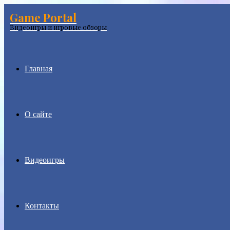
Game Portal
Menu
Видеоигры и игровые обзоры
Главная
О сайте
Видеоигры
Контакты