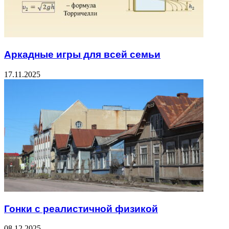
Аркадные игры для всей семьи
17.11.2025
Гонки с реалистичной физикой
08.12.2025