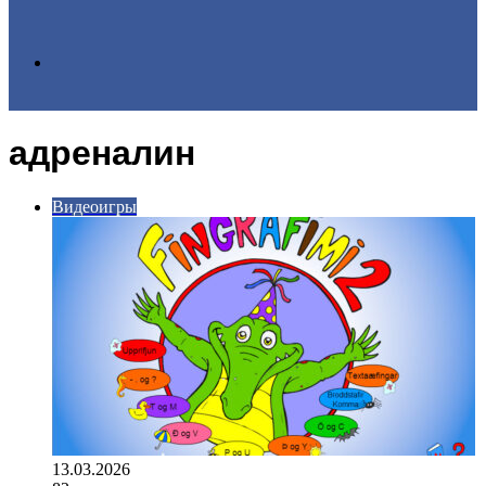
Search
адреналин
for
Видеоигры
13.03.2026